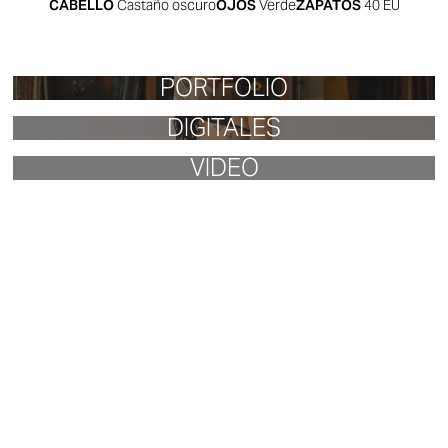
CABELLO
Castaño oscuro
OJOS
Verde
ZAPATOS
40
EU
PORTFOLIO
DIGITALES
VIDEO
ANGELICA PONS
CONTRATAR
ANGÉLICA PONS
DESTACA POR SU MIRADA Y CABELLO RIZADO,
PROYECTANDO ELEGANCIA Y SIMPATÍA EN CADA TOMA.