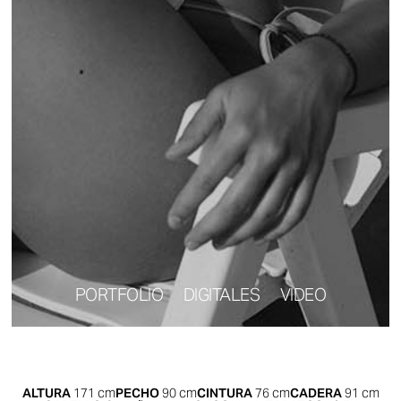
PORTFOLIO
DIGITALES
VIDEO
ALTURA
171
cm
PECHO
90
cm
CINTURA
76
cm
CADERA
91
cm